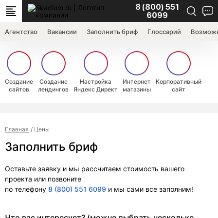
8 (800) 551
6099
Агентство
Вакансии
Заполнить бриф
Глоссарий
Возможн
Создание
Создание
Настройка
Интернет
Корпоративный
сайтов
лендингов
Яндекс Директ
магазины
сайт
Главная
Цены
Заполнить бриф
Оставьте заявку и мы рассчитаем стоимость вашего
проекта или позвоните
по телефону
8 (800) 551 6099
и мы сами все заполним!
Что вас интересует? (можно выбрать несколько